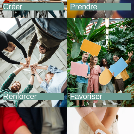
Créer
Prendre
Créer
Prendre
du lien et briser l’isolement
du recul sur ses pratiques
Favoriser
Renforcer
l’engagement et l’écoute
Renforcer
Favoriser
la cohésion interservices
active