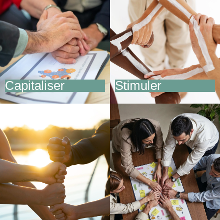
Stimuler
Capitaliser
la responsabilité de chacun
Capitaliser
Stimuler
sur les expertises internes
et la coopération
Soutenir
Faire